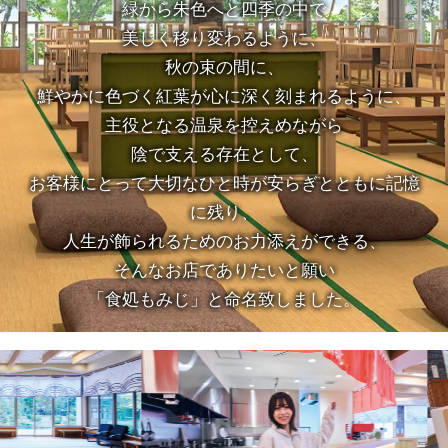
緑から朱色へと四季の中で
美しく移り変わるように、
秋の束の間に、
鮮やかに色づく紅葉が心に深く刻まれるように、
主役となる温泉を控えめながら
陰で支える存在として、
お客様にとって大切なひと時が安らぎとともに記憶
に残り、
人生が飾られるためのお力添えができる、
そんなお店でありたいと願い
「食処もみじ」と命名致しました。