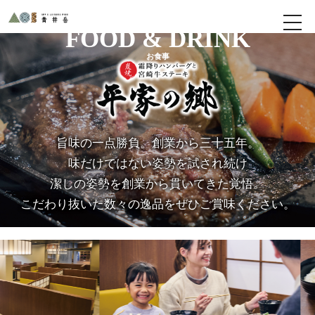
FOOD & DRINK
メニュ
お食事
旨味の一点勝負。創業から三十五年。
味だけではない姿勢を試され続け
潔しの姿勢を創業から貫いてきた覚悟。
こだわり抜いた数々の逸品をぜひご賞味ください。